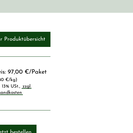
r Produktübersicht
is:
97,00 €
/
Paket
,40 €
/
kg
)
.
13%
USt.
,
zzgl.
sandkosten
etzt bestellen