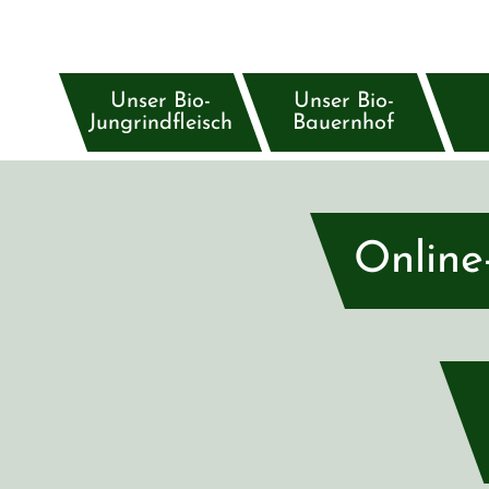
Unser Bio-
Unser Bio-
Jungrindfleisch
Bauernhof
Online